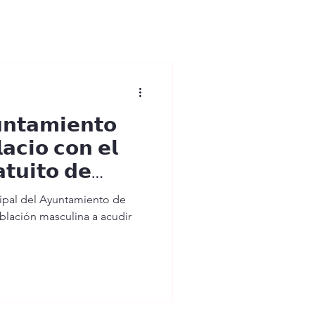
𝗻𝘁𝗮𝗺𝗶𝗲𝗻𝘁𝗼
𝗮𝗰𝗶𝗼 𝗰𝗼𝗻 𝗲𝗹
𝘁𝘂𝗶𝘁𝗼 𝗱𝗲
 𝗰𝗮́𝗻𝗰𝗲𝗿 𝗱𝗲
ipal del Ayuntamiento de
oblación masculina a acudir