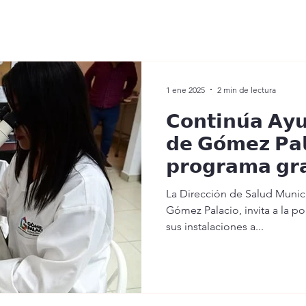
1 ene 2025
2 min de lectura
𝗖𝗼𝗻𝘁𝗶𝗻𝘂́𝗮 𝗔𝘆
𝗱𝗲 𝗚𝗼́𝗺𝗲𝘇 𝗣𝗮𝗹
𝗽𝗿𝗼𝗴𝗿𝗮𝗺𝗮 𝗴𝗿𝗮
𝗱𝗲𝘁𝗲𝗰𝗰𝗶𝗼́𝗻 𝗱𝗲
La Dirección de Salud Munic
𝗽𝗿𝗼́𝘀𝘁𝗮𝘁𝗮
Gómez Palacio, invita a la p
sus instalaciones a...