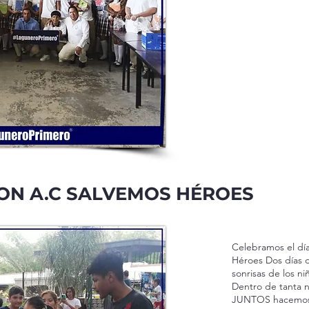
CON A.C SALVEMOS HÉROES
Celebramos el día
Héroes Dos días 
sonrisas de los ni
Dentro de tanta n
JUNTOS hacemos l