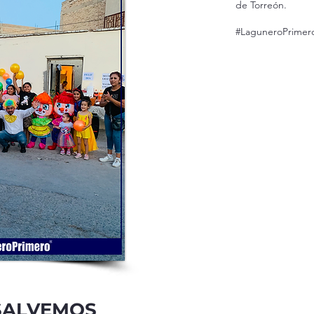
de Torreón.
#LaguneroPrime
SALVEMOS