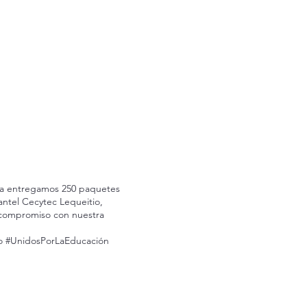
a entregamos 250 paquetes
lantel Cecytec Lequeitio,
 compromiso con nuestra
o #UnidosPorLaEducación