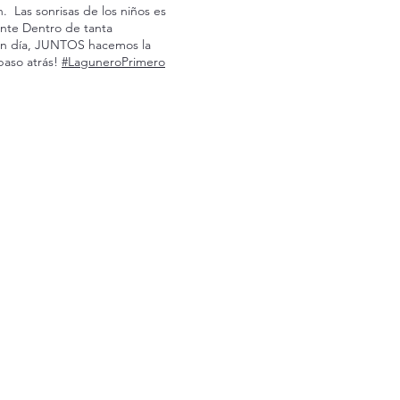
. Las sonrisas de los niños es
ante Dentro de tanta
en día, JUNTOS hacemos la
 paso atrás!
#LaguneroPrimero