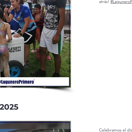
atrás!
#LaguneroP
 2025
Celebramos el día 