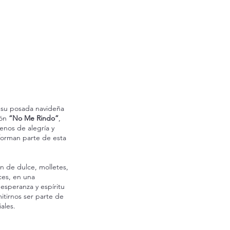
 su posada navideña
ión
“No Me Rindo”
,
nos de alegría y
 forman parte de esta
n de dulce, molletes,
ces, en una
 esperanza y espíritu
itirnos ser parte de
ales.